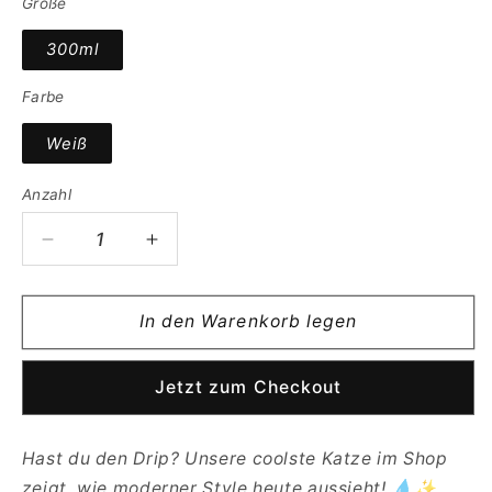
Größe
300ml
Farbe
Weiß
Anzahl
Verringere
Erhöhe
die
die
Menge
Menge
für
für
In den Warenkorb legen
Dein
Dein
Drip
Drip
Jetzt zum Checkout
Tasse
Tasse
–
–
Maximaler
Maximaler
Hast du den Drip? Unsere coolste Katze im Shop
Style
Style
zeigt, wie moderner Style heute aussieht! 💧✨
für
für