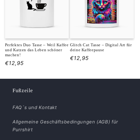
Perfektes Duo Tasse – Weil Kaffee
Glitch Cat Tasse – Digital Art für
und Katzen das Leben schöner
deine Kaffeepause
machen!
Normaler
€12,95
Normaler
€12,95
Preis
Preis
Fußzeile
FAQ´s und Kontakt
Allgemeine Geschäftsbedingungen (AGB) für
Purrshirt