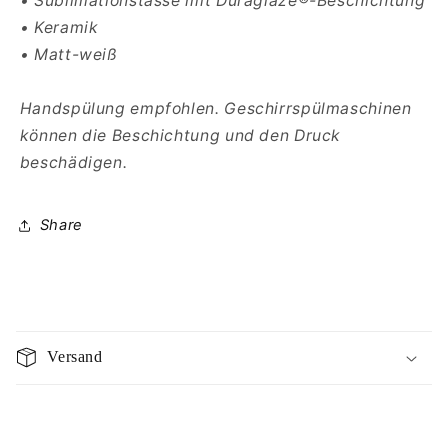
• Sublimationstasse mit Duraglaze®-Beschichtung
• Keramik
• Matt-weiß
Handspülung empfohlen. Geschirrspülmaschinen
können die Beschichtung und den Druck
beschädigen.
Share
E
i
Versand
n
k
l