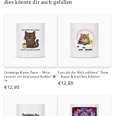
a
dies könnte dir auch gefallen
p
p
b
a
r
e
r
I
n
h
Grimmige Katze Tasse – Mein
Lass dir die Welt erklären" Tasse
a
Gesicht vor dem ersten Kaffee! 🚫
– Katze & Entchen Edition
🐾
Normaler
€12,95
l
Normaler
€12,95
Preis
t
Preis