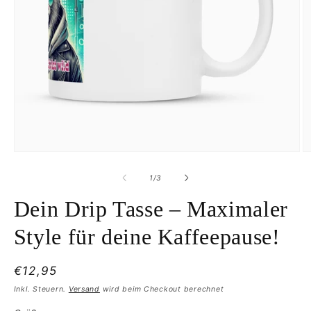
Medien
M
1
2
in
in
von
1
/
3
Modal
M
öffnen
ö
Dein Drip Tasse – Maximaler
Style für deine Kaffeepause!
Normaler
€12,95
Preis
Inkl. Steuern.
Versand
wird beim Checkout berechnet