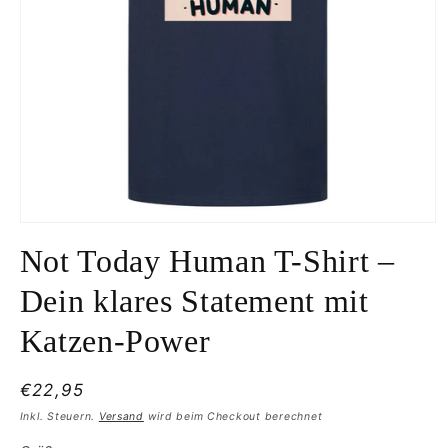
Medien
1
Not Today Human T-Shirt –
in
Modal
öffnen
Dein klares Statement mit
Katzen-Power
Normaler
€22,95
Preis
Inkl. Steuern.
Versand
wird beim Checkout berechnet