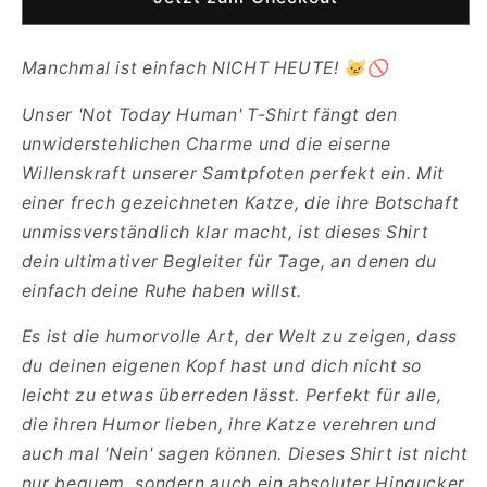
Human
Human
T-
T-
Shirt
Shirt
Manchmal ist einfach NICHT HEUTE! 😼🚫
–
–
Dein
Dein
Unser 'Not Today Human' T-Shirt fängt den
klares
klares
unwiderstehlichen Charme und die eiserne
Statement
Statement
mit
mit
Willenskraft unserer Samtpfoten perfekt ein. Mit
Katzen-
Katzen-
einer frech gezeichneten Katze, die ihre Botschaft
Power
Power
unmissverständlich klar macht, ist dieses Shirt
dein ultimativer Begleiter für Tage, an denen du
einfach deine Ruhe haben willst.
Es ist die humorvolle Art, der Welt zu zeigen, dass
du deinen eigenen Kopf hast und dich nicht so
leicht zu etwas überreden lässt. Perfekt für alle,
die ihren Humor lieben, ihre Katze verehren und
auch mal 'Nein' sagen können. Dieses Shirt ist nicht
nur bequem, sondern auch ein absoluter Hingucker