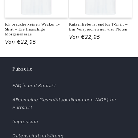
Ich brauche keinen Wecker T-
Katzenliebe ist endlos T-Shirt –
Shirt – Die flauschige
Ein Versprechen auf vier Pfoten
Morgenansage
Normaler
Von €22,95
Normaler
Von €22,95
Preis
Preis
Fußzeile
FAQ´s und Kontakt
Allgemeine Geschäftsbedingungen (AGB) für
Purrshirt
Impressum
Datenschutzerklärung